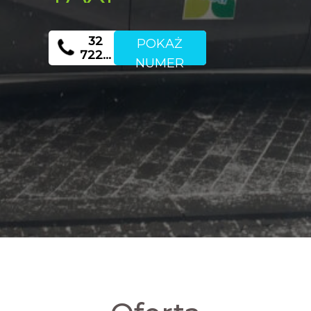
32
POKAŻ
722…
NUMER