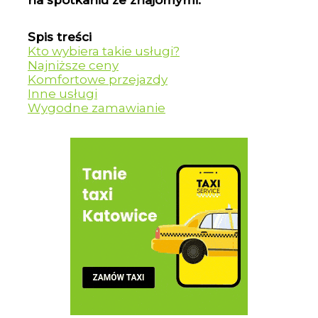
na spotkaniu ze znajomymi.
Spis treści
Kto wybiera takie usługi?
Najniższe ceny
Komfortowe przejazdy
Inne usługi
Wygodne zamawianie