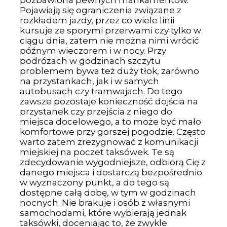
pozbawiona pewnych mankamentów.
Pojawiają się ograniczenia związane z
rozkładem jazdy, przez co wiele linii
kursuje ze sporymi przerwami czy tylko w
ciągu dnia, zatem nie można nimi wrócić
późnym wieczorem i w nocy. Przy
podróżach w godzinach szczytu
problemem bywa też duży tłok, zarówno
na przystankach, jak i w samych
autobusach czy tramwajach. Do tego
zawsze pozostaje konieczność dojścia na
przystanek czy przejścia z niego do
miejsca docelowego, a to może być mało
komfortowe przy gorszej pogodzie. Często
warto zatem zrezygnować z komunikacji
miejskiej na poczet taksówek. Te są
zdecydowanie wygodniejsze, odbiorą Cię z
danego miejsca i dostarczą bezpośrednio
w wyznaczony punkt, a do tego są
dostępne całą dobę, w tym w godzinach
nocnych. Nie brakuje i osób z własnymi
samochodami, które wybierają jednak
taksówki, doceniając to, że zwykle