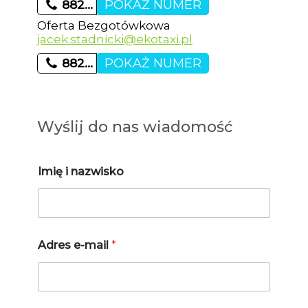
POKAŻ NUMER
882…
Oferta Bezgotówkowa
jacek.stadnicki@ekotaxi.pl
POKAŻ NUMER
882…
Wyślij do nas wiadomość
Imię i nazwisko
Adres e-mail
*