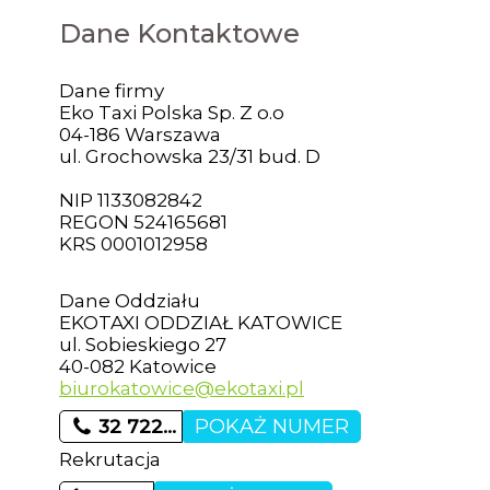
Dane Kontaktowe
Dane firmy
Eko Taxi Polska Sp. Z o.o
04-186 Warszawa
ul. Grochowska 23/31 bud. D
NIP 1133082842
REGON 524165681
KRS 0001012958
Dane Oddziału
EKOTAXI ODDZIAŁ KATOWICE
ul. Sobieskiego 27
40-082 Katowice
biurokatowice@ekotaxi.pl
POKAŻ NUMER
32 722…
Rekrutacja