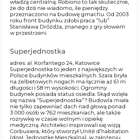
władzą centralną. Robiono to tak skutecznie,
że do dziś nie wiadomo, ile pieniędzy
przeznaczono na budowę gmachu. Od 2003
roku front budynku zdobi praca “lub”
Stanisława Dróżdża, znanego z gry słowem
w przestrzeni.
Superjednostka
adres: al. Korfantego 24, Katowice
Superjednostka to jeden z największych w
Polsce budynków mieszkalnych. Szara bryła
na żelbetowych nogach ma łącznie aż 61 m
długości i 58 m wysokości. Ogromny
budynek posiada status osiedla. Skąd wzięła
się nazwa “Superjednostka”? Budowla miała
nie tylko zapewniać dach nad głową ponad
3 000 osób w 762 mieszkaniach, ale także
rozrywkę w czasie wolnym i opiekę
medyczną. Architekci inspirowali się wizją
Corbusiera, który stworzył Unité d’habitation
(dosł. Jednostkę Mieszkalną), w założeniu