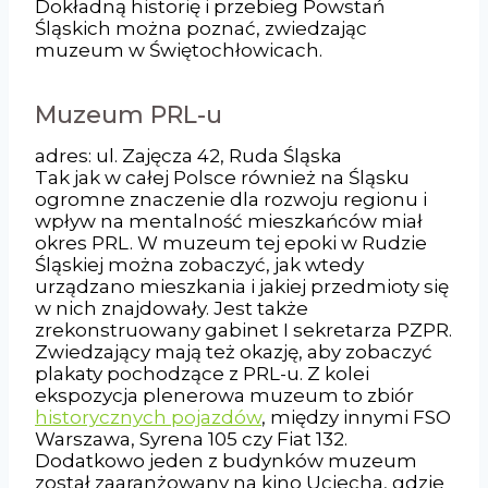
Dokładną historię i przebieg Powstań
Śląskich można poznać, zwiedzając
muzeum w Świętochłowicach.
Muzeum PRL-u
adres: ul. Zajęcza 42, Ruda Śląska
Tak jak w całej Polsce również na Śląsku
ogromne znaczenie dla rozwoju regionu i
wpływ na mentalność mieszkańców miał
okres PRL. W muzeum tej epoki w Rudzie
Śląskiej można zobaczyć, jak wtedy
urządzano mieszkania i jakiej przedmioty się
w nich znajdowały. Jest także
zrekonstruowany gabinet I sekretarza PZPR.
Zwiedzający mają też okazję, aby zobaczyć
plakaty pochodzące z PRL-u. Z kolei
ekspozycja plenerowa muzeum to zbiór
historycznych pojazdów
, między innymi FSO
Warszawa, Syrena 105 czy Fiat 132.
Dodatkowo jeden z budynków muzeum
został zaaranżowany na kino Uciecha, gdzie