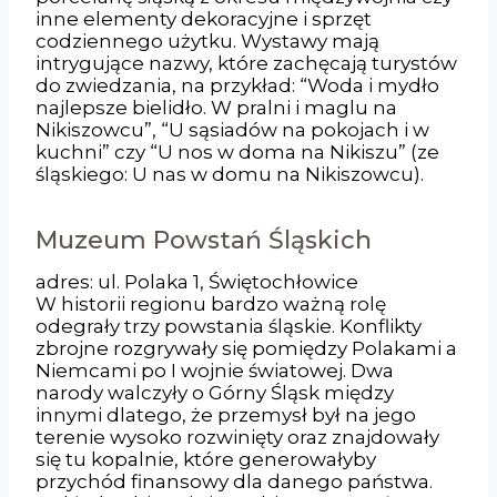
inne elementy dekoracyjne i sprzęt
codziennego użytku. Wystawy mają
intrygujące nazwy, które zachęcają turystów
do zwiedzania, na przykład: “Woda i mydło
najlepsze bielidło. W pralni i maglu na
Nikiszowcu”, “U sąsiadów na pokojach i w
kuchni” czy “U nos w doma na Nikiszu” (ze
śląskiego: U nas w domu na Nikiszowcu).
Muzeum Powstań Śląskich
adres: ul. Polaka 1, Świętochłowice
W historii regionu bardzo ważną rolę
odegrały trzy powstania śląskie. Konflikty
zbrojne rozgrywały się pomiędzy Polakami a
Niemcami po I wojnie światowej. Dwa
narody walczyły o Górny Śląsk między
innymi dlatego, że przemysł był na jego
terenie wysoko rozwinięty oraz znajdowały
się tu kopalnie, które generowałyby
przychód finansowy dla danego państwa.