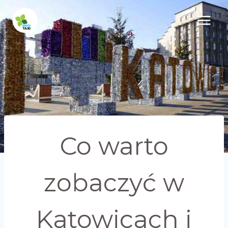
Przejdź
do
treści
Co warto
zobaczyć w
Katowicach i