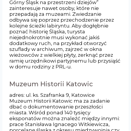
Górny Śląsk na przestrzeni dziejów”
zainteresuje nawet osoby, które nie
przepadają za muzeami. Zwiedzanie
odbywa się poprzez przechodzenie przez
kolejne ścieżki labiryntu. Aby dogłębnie
poznać historię Śląska, turysta
niejednokrotnie musi wykonać jakiś
dodatkowy ruch, na przykład otworzyć
szuflady w archiwum, zajrzeć w okna
wieżowców z wielkiej płyty, zerknąć przez
ramię urzędnikowi partyjnemu lub przysiąść
w domu rodziny z PRL-u.
Muzeum Historii Katowic
adres: ul. ks. Szafranka 9, Katowice
Muzeum Historii Katowic ma za zadanie
dbać o dokumentowanie przeszłości
miasta. Wśród ponad 140 tysięcy
eksponatów można znaleźć między innymi:
prace Stanisława Ignacego Witkiewicza,
porcelanę śląską z okresu międzywojnia czy