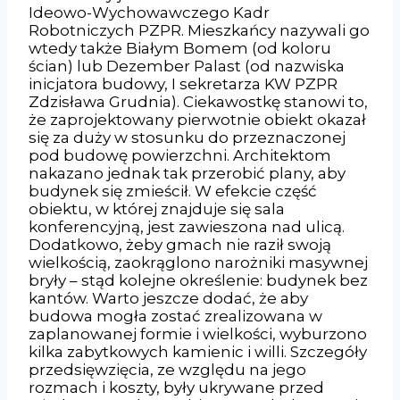
Ideowo-Wychowawczego Kadr
Robotniczych PZPR. Mieszkańcy nazywali go
wtedy także Białym Bomem (od koloru
ścian) lub Dezember Palast (od nazwiska
inicjatora budowy, I sekretarza KW PZPR
Zdzisława Grudnia). Ciekawostkę stanowi to,
że zaprojektowany pierwotnie obiekt okazał
się za duży w stosunku do przeznaczonej
pod budowę powierzchni. Architektom
nakazano jednak tak przerobić plany, aby
budynek się zmieścił. W efekcie część
obiektu, w której znajduje się sala
konferencyjną, jest zawieszona nad ulicą.
Dodatkowo, żeby gmach nie raził swoją
wielkością, zaokrąglono narożniki masywnej
bryły – stąd kolejne określenie: budynek bez
kantów. Warto jeszcze dodać, że aby
budowa mogła zostać zrealizowana w
zaplanowanej formie i wielkości, wyburzono
kilka zabytkowych kamienic i willi. Szczegóły
przedsięwzięcia, ze względu na jego
rozmach i koszty, były ukrywane przed