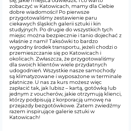
się, jakie miejsca odwiedzić i co warto
zobaczyć w Katowicach, mamy dla Ciebie
dobre wiadomości! Po pierwsze
przygotowaliśmy zestawienie paru
ciekawych śląskich galerii sztuki i kin
studyjnych. Po drugie do wszystkich tych
miejsc można bezpiecznie i tanio dojechać z
właśnie z nami! Taksówki to bardzo
wygodny środek transportu, jeżeli chodzi o
przemieszczanie się po Katowicach i
okolicach. Zwłaszcza, że przygotowaliśmy
dla swoich klientów wiele przydatnych
udogodnień. Wszystkie nasze samochody
są klimatyzowane i wyposażone w terminale
płatnicze. U nas za kurs możesz więc
zapłacić tak, jak lubisz – kartą, gotówką lub
jednym z voucherów, jakie otrzymują klienci,
którzy podpisują z korporacją umowę na
przejazdy bezgotówkowe. Zatem zwiedźmy
razem inspirujące galerie sztuki w
Katowicach!