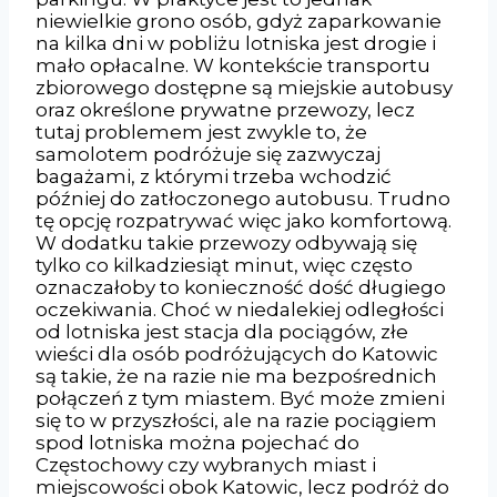
niewielkie grono osób, gdyż zaparkowanie
na kilka dni w pobliżu lotniska jest drogie i
mało opłacalne. W kontekście transportu
zbiorowego dostępne są miejskie autobusy
oraz określone prywatne przewozy, lecz
tutaj problemem jest zwykle to, że
samolotem podróżuje się zazwyczaj
bagażami, z którymi trzeba wchodzić
później do zatłoczonego autobusu. Trudno
tę opcję rozpatrywać więc jako komfortową.
W dodatku takie przewozy odbywają się
tylko co kilkadziesiąt minut, więc często
oznaczałoby to konieczność dość długiego
oczekiwania. Choć w niedalekiej odległości
od lotniska jest stacja dla pociągów, złe
wieści dla osób podróżujących do Katowic
są takie, że na razie nie ma bezpośrednich
połączeń z tym miastem. Być może zmieni
się to w przyszłości, ale na razie pociągiem
spod lotniska można pojechać do
Częstochowy czy wybranych miast i
miejscowości obok Katowic, lecz podróż do