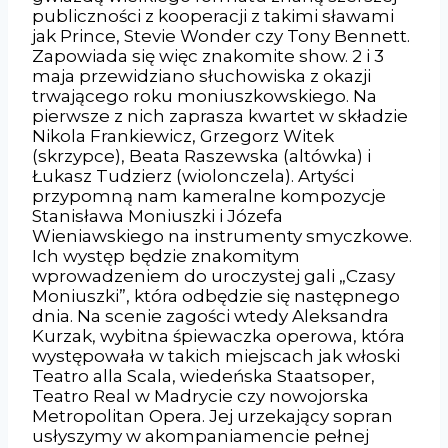
publiczności z kooperacji z takimi sławami
jak Prince, Stevie Wonder czy Tony Bennett.
Zapowiada się więc znakomite show. 2 i 3
maja przewidziano słuchowiska z okazji
trwającego roku moniuszkowskiego. Na
pierwsze z nich zaprasza kwartet w składzie
Nikola Frankiewicz, Grzegorz Witek
(skrzypce), Beata Raszewska (altówka) i
Łukasz Tudzierz (wiolonczela). Artyści
przypomną nam kameralne kompozycje
Stanisława Moniuszki i Józefa
Wieniawskiego na instrumenty smyczkowe.
Ich występ będzie znakomitym
wprowadzeniem do uroczystej gali „Czasy
Moniuszki”, która odbędzie się następnego
dnia. Na scenie zagości wtedy Aleksandra
Kurzak, wybitna śpiewaczka operowa, która
występowała w takich miejscach jak włoski
Teatro alla Scala, wiedeńska Staatsoper,
Teatro Real w Madrycie czy nowojorska
Metropolitan Opera. Jej urzekający sopran
usłyszymy w akompaniamencie pełnej