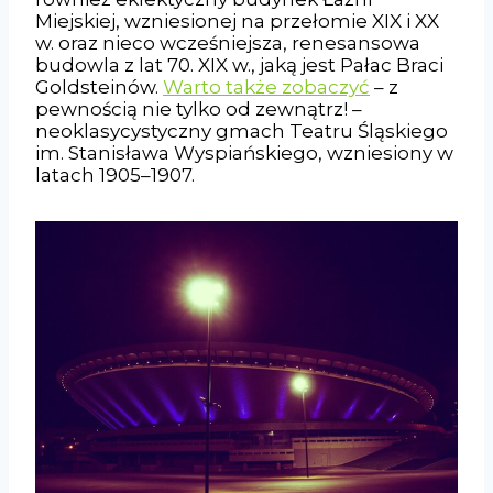
Miejskiej, wzniesionej na przełomie XIX i XX
w. oraz nieco wcześniejsza, renesansowa
budowla z lat 70. XIX w., jaką jest Pałac Braci
Goldsteinów.
Warto także zobaczyć
– z
pewnością nie tylko od zewnątrz! –
neoklasycystyczny gmach Teatru Śląskiego
im. Stanisława Wyspiańskiego, wzniesiony w
latach 1905–1907.