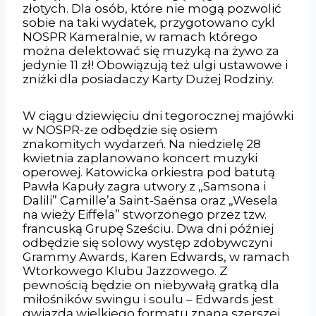
złotych. Dla osób, które nie mogą pozwolić
sobie na taki wydatek, przygotowano cykl
NOSPR Kameralnie, w ramach którego
można delektować się muzyką na żywo za
jedynie 11 zł! Obowiązują też ulgi ustawowe i
zniżki dla posiadaczy Karty Dużej Rodziny.
W ciągu dziewięciu dni tegorocznej majówki
w NOSPR-ze odbędzie się osiem
znakomitych wydarzeń. Na niedzielę 28
kwietnia zaplanowano koncert muzyki
operowej. Katowicka orkiestra pod batutą
Pawła Kapuły zagra utwory z „Samsona i
Dalili” Camille’a Saint-Saënsa oraz „Wesela
na wieży Eiffela” stworzonego przez tzw.
francuską Grupę Sześciu. Dwa dni później
odbędzie się solowy występ zdobywczyni
Grammy Awards, Karen Edwards, w ramach
Wtorkowego Klubu Jazzowego. Z
pewnością będzie on niebywałą gratką dla
miłośników swingu i soulu – Edwards jest
gwiazdą wielkiego formatu znaną szerszej