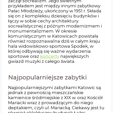
zaczął socrealizm. Jego świetnym
przykładem jest między innymi zabytkowy
Pałac Młodzieży, ukończony w 1951 r. Składa
się on z kompleksu dziesięciu budynków i
łączy w sobie cechy architektury
socrealistycznej z późnym modernizmem i
monumentalizmem. W okresie
komunistycznym w Katowicach powstała
również rozpoznawalna dziś w całym kraju
hala widowiskowo-sportowa Spodek, w
której odbywają się ważne wydarzenia
sportowe oraz
koncerty
największych
gwiazd muzyki z całego świata.
Najpopularniejsze zabytki
Najpopularniejszymi zabytkami Katowic są
jednak z pewnością mieszczańskie
kamienice śródmiejskie z XIX w. oraz Kościół
Mariacki wraz z prowadzącym do niego
deptakiem, czyli ul. Mariacką. Ciekawy jest tu
również eklektyczny budynek Łaźni