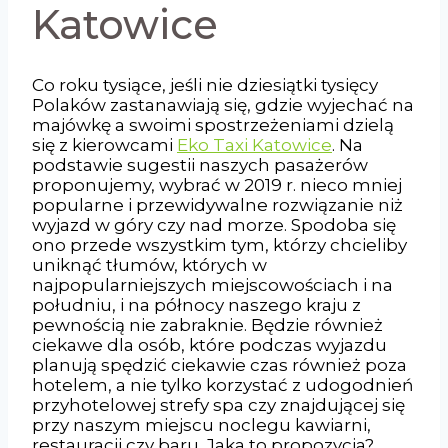
Katowice
Co roku tysiące, jeśli nie dziesiątki tysięcy
Polaków zastanawiają się, gdzie wyjechać na
majówkę a swoimi spostrzeżeniami dzielą
się z kierowcami
Eko Taxi Katowice
. Na
podstawie sugestii naszych pasażerów
proponujemy, wybrać w 2019 r. nieco mniej
popularne i przewidywalne rozwiązanie niż
wyjazd w góry czy nad morze. Spodoba się
ono przede wszystkim tym, którzy chcieliby
uniknąć tłumów, których w
najpopularniejszych miejscowościach i na
południu, i na północy naszego kraju z
pewnością nie zabraknie. Będzie również
ciekawe dla osób, które podczas wyjazdu
planują spędzić ciekawie czas również poza
hotelem, a nie tylko korzystać z udogodnień
przyhotelowej strefy spa czy znajdującej się
przy naszym miejscu noclegu kawiarni,
restauracji czy baru. Jaka to propozycja?