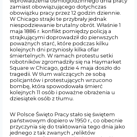
wprowadzenia ośmiogodzinnego dnia pracy
zamiast obowiązującego dotychczas
obowiązku pracy przez 12 godzin dziennie.
W Chicago strajki te przybrały jednak
niespodziewanie brutalny obrót. Właśnie 1
maja 1886 r. konflikt pomiędzy policją a
strajkującymi doprowadził do pierwszych
poważnych starć, które podczas kilku
kolejnych dni przyniosły kilka ofiar
śmiertelnych. W ramach protestu setki
robotników zgromadziły się na Haymarket
Square w Chicago, gdzie 4 maja doszło do
tragedii. W tłum walczących ze sobą
policjantów i protestujących wrzucono
bombę, która spowodowała śmierć
kolejnych 11 osób i poważne obrażenia u
dziesiątek osób z tłumu.
W Polsce Święto Pracy stało się świętem
państwowym dopiero w 1950 r., co obecnie
przyczynia się do traktowania tego dnia jako
jednego z tak zwanych „reliktów