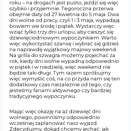
roku – na drogach jest pusto, jeździ się więc
szybko i przyjemnie. Tegoroczna przerwa
obejmie daty od 27 kwietnia do 5 maja. Dwa
dni wolne od pracy, czyli 1 i 3 maja, wypadają
bowiem we środę i piątek. Wystarczy więc
wziąć tylko trzy dni urlopu, aby cieszyć się
dziewięciodniowym wypoczynkiem. Warto
więc wykorzystać szansę i wybrać się gdzieś
na naprawdę wyjątkowy majowy weekend.
Na grilla do szwagra możemy pojechać za
rok, kiedy dni wolne wypadną odpowiednio
w piątek i w niedzielę, więc weekend nie
będzie taki długi. Tym razem spróbujmy
więc wymyślić coś, na co przyda nam się ten
dodatkowy czas niezależnie od tego, czy
jesteśmy fanami aktywnego czy bardziej
tradycyjnego wypoczynku.
Mając więc okazję na aż dziewięć dni
wolnego, powinniśmy odpowiednio
wcześniej zaplanować nasz wyjazd.
Zdecydujmy, dokąd chcemy jechać, jak