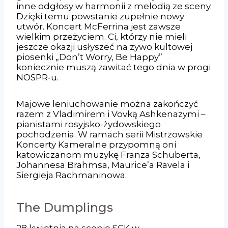
inne odgłosy w harmonii z melodią ze sceny.
Dzięki temu powstanie zupełnie nowy
utwór. Koncert McFerrina jest zawsze
wielkim przeżyciem. Ci, którzy nie mieli
jeszcze okazji usłyszeć na żywo kultowej
piosenki „Don’t Worry, Be Happy”
koniecznie muszą zawitać tego dnia w progi
NOSPR-u.
Majowe leniuchowanie można zakończyć
razem z Vladimirem i Vovką Ashkenazymi –
pianistami rosyjsko-żydowskiego
pochodzenia. W ramach serii Mistrzowskie
Koncerty Kameralne przypomną oni
katowiczanom muzykę Franza Schuberta,
Johannesa Brahmsa, Maurice’a Ravela i
Siergieja Rachmaninowa.
The Dumplings
28 kwietnia na scenie SCK w