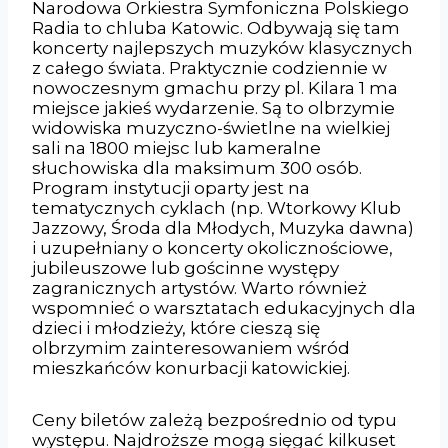
Narodowa Orkiestra Symfoniczna Polskiego
Radia to chluba Katowic. Odbywają się tam
koncerty najlepszych muzyków klasycznych
z całego świata. Praktycznie codziennie w
nowoczesnym gmachu przy pl. Kilara 1 ma
miejsce jakieś wydarzenie. Są to olbrzymie
widowiska muzyczno-świetlne na wielkiej
sali na 1800 miejsc lub kameralne
słuchowiska dla maksimum 300 osób.
Program instytucji oparty jest na
tematycznych cyklach (np. Wtorkowy Klub
Jazzowy, Środa dla Młodych, Muzyka dawna)
i uzupełniany o koncerty okolicznościowe,
jubileuszowe lub gościnne występy
zagranicznych artystów. Warto również
wspomnieć o warsztatach edukacyjnych dla
dzieci i młodzieży, które cieszą się
olbrzymim zainteresowaniem wśród
mieszkańców konurbacji katowickiej.
Ceny biletów zależą bezpośrednio od typu
występu. Najdroższe mogą sięgać kilkuset