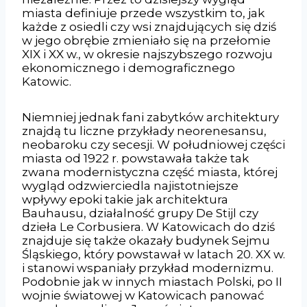
miasta definiuje przede wszystkim to, jak
każde z osiedli czy wsi znajdujących się dziś
w jego obrębie zmieniało się na przełomie
XIX i XX w., w okresie najszybszego rozwoju
ekonomicznego i demograficznego
Katowic.
Niemniej jednak fani zabytków architektury
znajdą tu liczne przykłady neorenesansu,
neobaroku czy secesji. W południowej części
miasta od 1922 r. powstawała także tak
zwana modernistyczna część miasta, której
wygląd odzwierciedla najistotniejsze
wpływy epoki takie jak architektura
Bauhausu, działalność grupy De Stijl czy
dzieła Le Corbusiera. W Katowicach do dziś
znajduje się także okazały budynek Sejmu
Śląskiego, który powstawał w latach 20. XX w.
i stanowi wspaniały przykład modernizmu.
Podobnie jak w innych miastach Polski, po II
wojnie światowej w Katowicach panować