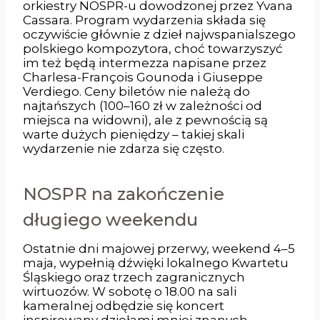
orkiestry NOSPR-u dowodzonej przez Yvana
Cassara. Program wydarzenia składa się
oczywiście głównie z dzieł najwspanialszego
polskiego kompozytora, choć towarzyszyć
im też będą intermezza napisane przez
Charlesa-François Gounoda i Giuseppe
Verdiego. Ceny biletów nie należą do
najtańszych (100–160 zł w zależności od
miejsca na widowni), ale z pewnością są
warte dużych pieniędzy – takiej skali
wydarzenie nie zdarza się często.
NOSPR na zakończenie
długiego weekendu
Ostatnie dni majowej przerwy, weekend 4–5
maja, wypełnią dźwięki lokalnego Kwartetu
Śląskiego oraz trzech zagranicznych
wirtuozów. W sobotę o 18.00 na sali
kameralnej odbędzie się koncert
inspirowany dziełami mniej znanych