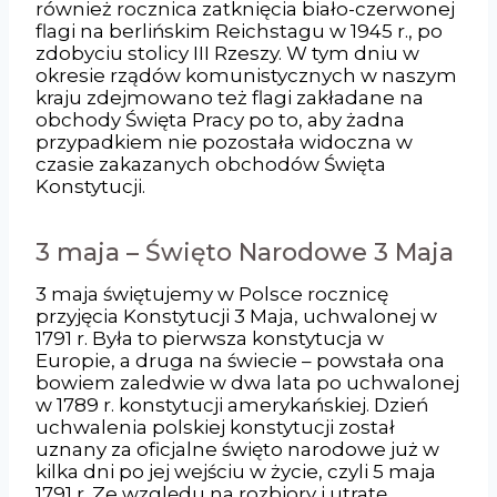
również rocznica zatknięcia biało-czerwonej
flagi na berlińskim Reichstagu w 1945 r., po
zdobyciu stolicy III Rzeszy. W tym dniu w
okresie rządów komunistycznych w naszym
kraju zdejmowano też flagi zakładane na
obchody Święta Pracy po to, aby żadna
przypadkiem nie pozostała widoczna w
czasie zakazanych obchodów Święta
Konstytucji.
3 maja – Święto Narodowe 3 Maja
3 maja świętujemy w Polsce rocznicę
przyjęcia Konstytucji 3 Maja, uchwalonej w
1791 r. Była to pierwsza konstytucja w
Europie, a druga na świecie – powstała ona
bowiem zaledwie w dwa lata po uchwalonej
w 1789 r. konstytucji amerykańskiej. Dzień
uchwalenia polskiej konstytucji został
uznany za oficjalne święto narodowe już w
kilka dni po jej wejściu w życie, czyli 5 maja
1791 r. Ze względu na rozbiory i utratę