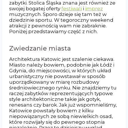
zabytki. Stolica Śląska znana jest również ze
swojej bogatej oferty
festiwali
i
imprez
muzycznych. Sporo dzieje się tam też w
dziedzinie sportu. W tegoroczny weekend
atrakcji z pewnością wam nie zabraknie.
Poniżej przedstawiamy część z nich.
Zwiedzanie miasta
Architektura Katowic jest szalenie ciekawa.
Miasto należy bowiem, podobnie jak Łódź i
Gdynia, do miejscowości, w których układ
urbanistyczny nie powstawał w sposób
uporządkowany w miarę rozbudowy
średniowiecznego rynku. Nie znajdziemy tu
raczej zabytków reprezentujących typowe
style architektoniczne takie jak gotyk,
renesans czy barok. Jak już wspomnieliśmy,
Katowice powstały bowiem z kilku
niepowiązanych ze sobą niewielkich osad,
które rozwijały się do pewnego stopnia
niezależnie. Przez to dzisiejszy wygląd