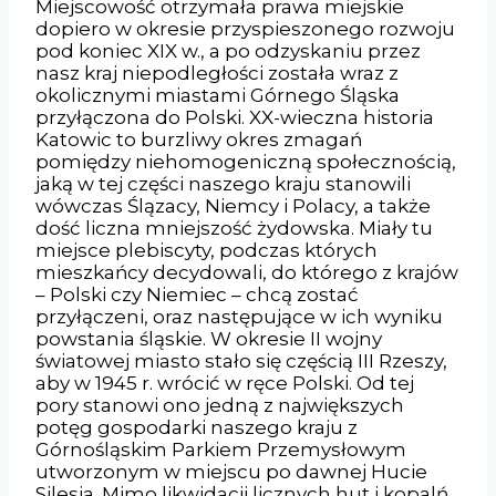
Miejscowość otrzymała prawa miejskie
dopiero w okresie przyspieszonego rozwoju
pod koniec XIX w., a po odzyskaniu przez
nasz kraj niepodległości została wraz z
okolicznymi miastami Górnego Śląska
przyłączona do Polski. XX-wieczna historia
Katowic to burzliwy okres zmagań
pomiędzy niehomogeniczną społecznością,
jaką w tej części naszego kraju stanowili
wówczas Ślązacy, Niemcy i Polacy, a także
dość liczna mniejszość żydowska. Miały tu
miejsce plebiscyty, podczas których
mieszkańcy decydowali, do którego z krajów
– Polski czy Niemiec – chcą zostać
przyłączeni, oraz następujące w ich wyniku
powstania śląskie. W okresie II wojny
światowej miasto stało się częścią III Rzeszy,
aby w 1945 r. wrócić w ręce Polski. Od tej
pory stanowi ono jedną z największych
potęg gospodarki naszego kraju z
Górnośląskim Parkiem Przemysłowym
utworzonym w miejscu po dawnej Hucie
Silesia. Mimo likwidacji licznych hut i kopalń