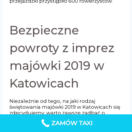
przejażdżki przystąpiło 600 rowerzystów.
Bezpieczne
powroty z imprez
majówki 2019 w
Katowicach
Niezależnie od tego, na jaki rodzaj
świętowania majówki 2019 w Katowicach się
zdecydujemy, warto zawsze zadbać o
bezpieczny powrót z imprezy masowej czy
ZAMÓW TAXI
zwiedzania odległych od centrum
zakamarków miasta. Zapewni nam go bez