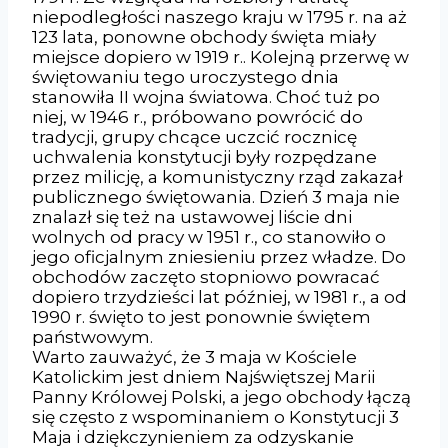
niepodległości naszego kraju w 1795 r. na aż
123 lata, ponowne obchody święta miały
miejsce dopiero w 1919 r.. Kolejną przerwę w
świętowaniu tego uroczystego dnia
stanowiła II wojna światowa. Choć tuż po
niej, w 1946 r., próbowano powrócić do
tradycji, grupy chcące uczcić rocznicę
uchwalenia konstytucji były rozpędzane
przez milicję, a komunistyczny rząd zakazał
publicznego świętowania. Dzień 3 maja nie
znalazł się też na ustawowej liście dni
wolnych od pracy w 1951 r., co stanowiło o
jego oficjalnym zniesieniu przez władze. Do
obchodów zaczęto stopniowo powracać
dopiero trzydzieści lat później, w 1981 r., a od
1990 r. święto to jest ponownie świętem
państwowym.
Warto zauważyć, że 3 maja w Kościele
Katolickim jest dniem Najświętszej Marii
Panny Królowej Polski, a jego obchody łączą
się często z wspominaniem o Konstytucji 3
Maja i dziękczynieniem za odzyskanie