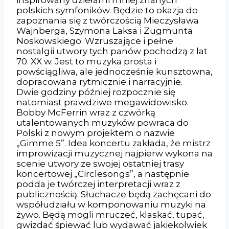
polskich symfoników. Będzie to okazja do
zapoznania się z twórczością Mieczysława
Wajnberga, Szymona Laksa i Zugmunta
Noskowskiego. Wzruszające i pełne
nostalgii utwory tych panów pochodzą z lat
70. XX w. Jest to muzyka prosta i
powściągliwa, ale jednocześnie kunsztowna,
dopracowana rytmicznie i narracyjnie.
Dwie godziny później rozpocznie się
natomiast prawdziwe megawidowisko.
Bobby McFerrin wraz z czwórką
utalentowanych muzyków powraca do
Polski z nowym projektem o nazwie
„Gimme 5”. Idea koncertu zakłada, że mistrz
improwizacji muzycznej najpierw wykona na
scenie utwory ze swojej ostatniej trasy
koncertowej „Circlesongs”, a następnie
podda je twórczej interpretacji wraz z
publicznością. Słuchacze będą zachęcani do
współudziału w komponowaniu muzyki na
żywo. Będą mogli mruczeć, klaskać, tupać,
gwizdać śpiewać lub wydawać jakiekolwiek