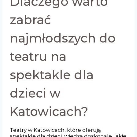
Dlaczego warto
zabrać
najmłodszych do
teatru na
spektakle dla
dzieci w
Katowicach?
Teatry w Katowicach, które oferują
spektakle dla dzieci, wiedzą doskonale, jakie