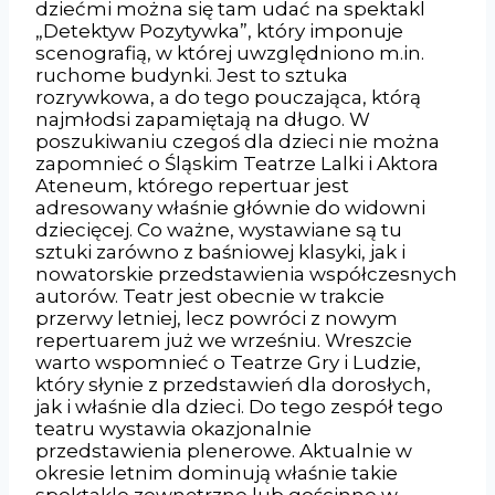
dziećmi można się tam udać na spektakl
„Detektyw Pozytywka”, który imponuje
scenografią, w której uwzględniono m.in.
ruchome budynki. Jest to sztuka
rozrywkowa, a do tego pouczająca, którą
najmłodsi zapamiętają na długo. W
poszukiwaniu czegoś dla dzieci nie można
zapomnieć o Śląskim Teatrze Lalki i Aktora
Ateneum, którego repertuar jest
adresowany właśnie głównie do widowni
dziecięcej. Co ważne, wystawiane są tu
sztuki zarówno z baśniowej klasyki, jak i
nowatorskie przedstawienia współczesnych
autorów. Teatr jest obecnie w trakcie
przerwy letniej, lecz powróci z nowym
repertuarem już we wrześniu. Wreszcie
warto wspomnieć o Teatrze Gry i Ludzie,
który słynie z przedstawień dla dorosłych,
jak i właśnie dla dzieci. Do tego zespół tego
teatru wystawia okazjonalnie
przedstawienia plenerowe. Aktualnie w
okresie letnim dominują właśnie takie
spektakle zewnętrzne lub gościnne w