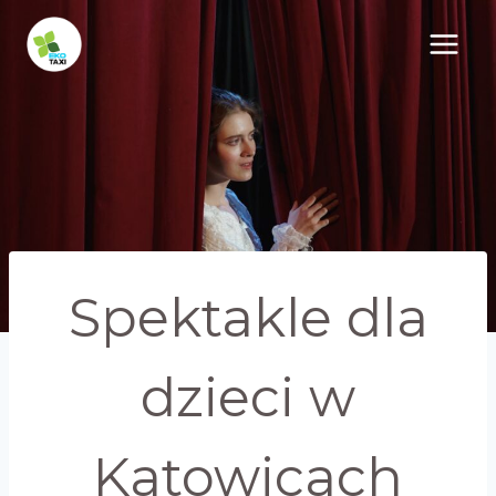
Przejdź
do
treści
Spektakle dla
dzieci w
Katowicach