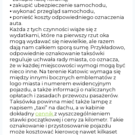
⦁ zakupić ubezpieczenie samochodu,
⦁ wykonać przegląd samochodu,
⦁ ponieść koszty odpowiedniego oznaczenia
auta.
Każda z tych czynności wiąże się z
wydatkami, które na pierwszy rzut oka
mogą wydawać się niewielkie, ale razem
dają nam całkiem sporą sumę. Przykładowo,
odpowiednie oznakowanie taksówki
reguluje uchwała rady miasta, co oznacza,
że w każdej miejscowości wymogi mogą być
nieco inne. Na terenie Katowic wymaga się
między innymi bocznych emblematów z
logo miasta i numerem ewidencyjnym
pojazdu, a także informacji o naliczanych
opłatach i zasadach przewozu pasażerów.
Taksówka powinna mieć także lampę z
napisem „taxi” na dachu, a w kabinie
dokładny
cennik
z wyszczególnieniem
stawki początkowej i ceny za kilometr. Takie
oznakowanie i przystosowanie pojazdu
może kosztować kierowcę nawet kilkaset