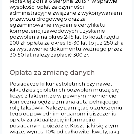
Morskiej z dnia 6 sierpnia 2013 r. w sprawie
wysokości opłat za czynności
administracyjne związane z wykonywaniem
przewozu drogowego oraz za
egzaminowanie i wydanie certyfikatu
kompetencji zawodowych uzyskanie
pozwolenia na okres 2-15 lat to koszt rzędu
200 zł; opłata za okres 15-30 lat to już 250 zł, a
za wystawienie dokumentu ważnego przez
30-50 lat należy zapłacić 300 zł.
Opłata za zmianę danych
Posiadacze kilkunastoletnich czy nawet
kilkudziesięcioletnich pozwoleń muszą się
liczyć z faktem, że w pewnym momencie
konieczna będzie zmiana auta pełniącego
rolę taksówki. Należy pamiętać o zgłoszeniu
tego odpowiednim organom i uiszczeniu
opłaty za aktualizację informacji o
posiadanym pojeździe. Koszt, jaki się z tym
wiąże, wynosi 10% od całkowitej kwoty, jaką